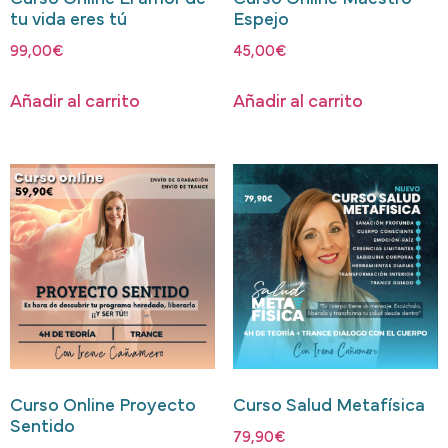
tu vida eres tú
Espejo
99,00
€
45,00
€
Añadir al carrito
Añadir al carrito
Curso Online Proyecto
Curso Salud Metafísica
Sentido
79,90
€