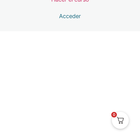
3ª Mentoría: Reset
1 lección
Acceder
4ª Masterclass: PsicoBioSalud 2 con Mª Jesús Solaver
1 lección
4ª Mentoría: El inicio del Ego, las heridas y el niño
2 lecciones
5ª Masterclass: Maestro Espejo
1 lección
5ª Mentoría: Mentalidad Rendición
2 lecciones
6ª Masterclass: La Percepción y el origen de tu Paz
1 lección
6ª Mentoría: Disociación y Equilibrio
1 lección
Encuentro Gratuitos
0
3 lecciones
Calendario de Clases