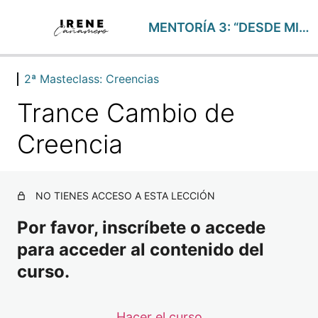
MENTORÍA 3: “DESDE MI SER”- Abril25
2ª Masteclass: Creencias
FOCUS SEMANALES
25 lecciones
Trance Cambio de
1ª Masterclass: Pacto de Almas
2 lecciones
Creencia
1ª Mentoría: Espiritualidad y UCDM
2 lecciones
2ª Masteclass: Creencias
NO TIENES ACCESO A ESTA LECCIÓN
Teoría Creencias
Por favor, inscríbete o accede
Trance Cambio de Creencia
para acceder al contenido del
2ª Mentoría: Abundancia desde el Ser
curso.
2 lecciones
3ª Masterclass: PsicoBioSalud + Conferencia PNL con
Hacer el curso
2 lecciones