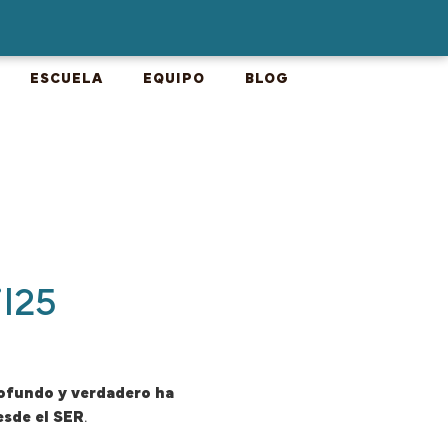
ESCUELA
EQUIPO
BLOG
l25
ofundo y verdadero ha
esde el SER
.