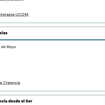
oterapia UCDM
cias
3 de Mayo
e Creencia
cia desde el Ser