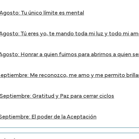
Agosto: Tu único límite es mental
 Agosto: Tú eres yo, te mando toda mi luz y todo mi am
 Agosto: Honrar a quien fuimos para abrirnos a quien s
Septiembre: Me reconozco, me amo y me permito brilla
Septiembre: Gratitud y Paz para cerrar ciclos
 Septiembre: El poder de la Aceptación