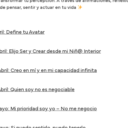
ansformar tu percepción. A través de afirmaciones, reflexión
e pensar, sentir y actuar en tu vida
il: Define tu Avatar
bril: Elijo Ser y Crear desde mi Niñ@ Interior
bril: Creo en mí y en mi capacidad infinita
bril: Quien soy no es negociable
ayo: Mi prioridad soy yo – No me negocio