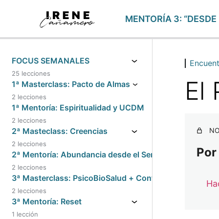
MENTORÍA 3: “DESDE M
FOCUS SEMANALES
Encuent
25 lecciones
El
1ª Masterclass: Pacto de Almas
2 lecciones
1ª Mentoría: Espiritualidad y UCDM
2 lecciones
2ª Masteclass: Creencias
NO
2 lecciones
Por
2ª Mentoría: Abundancia desde el Ser
2 lecciones
3ª Masterclass: PsicoBioSalud + Conferencia PNL con
Hac
2 lecciones
3ª Mentoría: Reset
1 lección