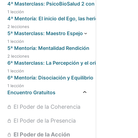
4ª Masterclass: PsicoBioSalud 2 con Mª Jesús Solaver
1 lección
4ª Mentoría: El inicio del Ego, las heridas y el niño
2 lecciones
5ª Masterclass: Maestro Espejo
1 lección
5ª Mentoría: Mentalidad Rendición
2 lecciones
6ª Masterclass: La Percepción y el origen de tu Paz
1 lección
6ª Mentoría: Disociación y Equilibrio
1 lección
Encuentro Gratuitos
El Poder de la Coherencia
El Poder de la Presencia
El Poder de la Acción