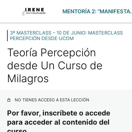
MENTORÍA 2: “MANI
3ª MASTERCLASS – 10 DE JUNIO: MASTERCLASS
FOCUS SEMANALES
PERCEPCIÓN DESDE UCDM
17 lecciones
1ª MENTORÍA – 9 DE ABRIL: TU VERDADERA IDENTIDA
Teoría Percepción
2 lecciones
1ª MASTERCLASS – 15 DE ABRIL: SISTEMA DE ALMAS
desde Un Curso de
2 lecciones
Milagros
2ª MENTORÍA – 7 DE MAYO: MANIFESTAR DESDE MI P
2 lecciones
2ª MASTERCLASS – 13 DE MAYO: CREENCIAS Y REC
2 lecciones
NO TIENES ACCESO A ESTA LECCIÓN
CLASE EXTRA: ESPIRITUALIDAD Y UCDM
Por favor, inscríbete o accede
1 lección
3ª MENTORÍA – 4 DE JUNIO: CLAVES DE LA MANIFES
para acceder al contenido del
2 lecciones
curso.