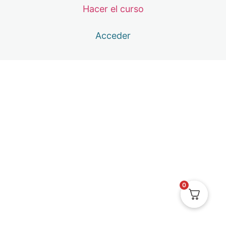
Hacer el curso
Trance Anclaje Manifestación
3ª MASTERCLASS – 10 DE JUNIO: MASTERCLASS PE
Acceder
1 lección
4ª MENTORÍA – 2 DE JULIO: ABUNDANCIA METAFÍSIC
1 lección
CLASE DE REGALO – 18 DE JUNIO: LA HERIDA MATER
1 lección
4ª MASTERCLASS – 8 DE JULIO: EL AMOR EN TODAS
2 lecciones
ENCUENTROS GRATUITOS
1 lección
5ª MENTORÍA – 6 DE AGOSTO: MENTALIDAD RENDICI
2 lecciones
0
Calendario de clases