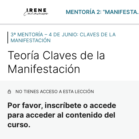
MENTORÍA 2: “MANI
3ª MENTORÍA – 4 DE JUNIO: CLAVES DE LA
FOCUS SEMANALES
MANIFESTACIÓN
17 lecciones
1ª MENTORÍA – 9 DE ABRIL: TU VERDADERA IDENTIDA
Teoría Claves de la
2 lecciones
1ª MASTERCLASS – 15 DE ABRIL: SISTEMA DE ALMAS
Manifestación
2 lecciones
2ª MENTORÍA – 7 DE MAYO: MANIFESTAR DESDE MI P
2 lecciones
NO TIENES ACCESO A ESTA LECCIÓN
2ª MASTERCLASS – 13 DE MAYO: CREENCIAS Y REC
2 lecciones
Por favor, inscríbete o accede
CLASE EXTRA: ESPIRITUALIDAD Y UCDM
para acceder al contenido del
1 lección
curso.
3ª MENTORÍA – 4 DE JUNIO: CLAVES DE LA MANIFES
Teoría Claves de la Manifestación