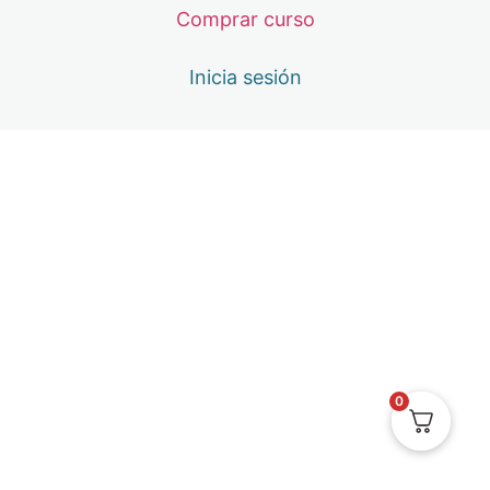
Comprar curso
3ª MASTERCLASS – 10 DE DICIEMBRE: CIERRE DE CIC
1 lección
4ª MENTORÍA – 8 DE ENERO: EL SER
Inicia sesión
2 lecciones
4ª MASTERCLASS – 14 DE ENERO: PSICOSOMÁTICA Y
2 lecciones
5ª MENTORÍA – 5 DE FEBRERO: AUTOCONCEPTO Y A
2 lecciones
5ª MASTERCLASS – 10 DE FEBRERO: EL AMOR EN TO
1 lección
6ª MENTORÍA – 5 DE MARZO: TU VISIÓN
2 lecciones
6ª MASTERCLASS – 11 DE MARZO: PERCEPCIÓN Y U
2 lecciones
0
Calendario Mentorías y Masterclass