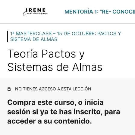
1ª MASTERCLASS – 15 DE OCTUBRE: PACTOS Y
FOCUS SEMANALES
SISTEMA DE ALMAS
24 lecciones
1ª MENTORÍA – 9 DE OCTUBRE: EL DESPERTAR DE LA
Teoría Pactos y
2 lecciones
1ª MASTERCLASS – 15 DE OCTUBRE: PACTOS Y SIST
Sistemas de Almas
Teoría Pactos y Sistemas de Almas
NO TIENES ACCESO A ESTA LECCIÓN
Trance Sistema de Almas
2ª MENTORÍA – 6 DE NOVIEMBRE: MI NUEVA ACTITUD
Compra este curso, o inicia
2 lecciones
sesión si ya te has inscrito, para
2ª MASTERCLASS – 13 DE NOVIEMBRE: AUTOCONCE
acceder a su contenido.
1 lección
3ª MENTORÍA – 4 DE DICIEMBRE: PERCEPCIÓN Y PRO
2 lecciones