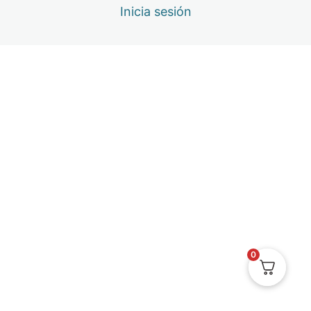
4ª MENTORÍA – 8 DE ENERO: EL SER
Inicia sesión
2 lecciones
4ª MASTERCLASS – 14 DE ENERO: PSICOSOMÁTICA Y
2 lecciones
5ª MENTORÍA – 5 DE FEBRERO: AUTOCONCEPTO Y A
2 lecciones
5ª MASTERCLASS – 10 DE FEBRERO: EL AMOR EN TO
1 lección
6ª MENTORÍA – 5 DE MARZO: TU VISIÓN
2 lecciones
6ª MASTERCLASS – 11 DE MARZO: PERCEPCIÓN Y U
2 lecciones
Calendario Mentorías y Masterclass
0