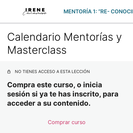
Calendario Mentorías y
FOCUS SEMANALES
24 lecciones
Masterclass
1ª MENTORÍA – 9 DE OCTUBRE: EL DESPERTAR DE LA
2 lecciones
1ª MASTERCLASS – 15 DE OCTUBRE: PACTOS Y SIST
2 lecciones
NO TIENES ACCESO A ESTA LECCIÓN
2ª MENTORÍA – 6 DE NOVIEMBRE: MI NUEVA ACTITUD
Compra este curso, o inicia
2 lecciones
2ª MASTERCLASS – 13 DE NOVIEMBRE: AUTOCONCE
sesión si ya te has inscrito, para
1 lección
acceder a su contenido.
3ª MENTORÍA – 4 DE DICIEMBRE: PERCEPCIÓN Y PRO
2 lecciones
3ª MASTERCLASS – 10 DE DICIEMBRE: CIERRE DE CIC
Comprar curso
1 lección