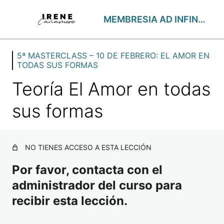
MEMBRESIA AD INFINITUM – Oct25
5ª MASTERCLASS – 10 DE FEBRERO: EL AMOR EN
FOCUS SEMANALES
TODAS SUS FORMAS
24 lecciones
1ª MASTERCLASS – 15 DE OCTUBRE: PACTOS Y SIST
Teoría El Amor en todas
2 lecciones
1ª MENTORÍA – 29 DE OCTUBRE: LAS CINCO DIMENSI
sus formas
1 lección
2ª MASTERCLASS – 13 DE NOVIEMBRE: AUTOCONCE
1 lección
NO TIENES ACCESO A ESTA LECCIÓN
2ª MENTORÍA – 19 DE NOVIEMBRE: LA TRIADA ÁLMIC
1 lección
Por favor, contacta con el
3ª MASTERCLASS – 10 DE DICIEMBRE: CIERRE DE CIC
administrador del curso para
1 lección
recibir esta lección.
3ª MEMBRESIA – 17 DE DICIEMBRE: DEJA DE SUFRIR
1 lección