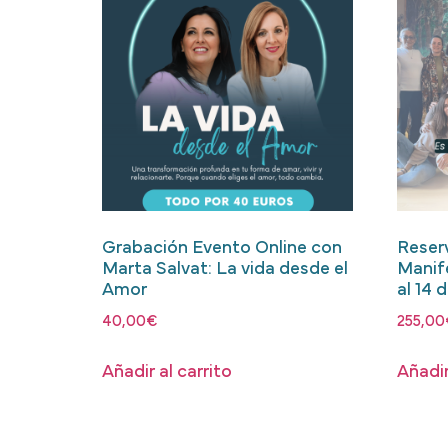
Grabación Evento Online con
Reser
Marta Salvat: La vida desde el
Manif
Amor
al 14 
40,00
€
255,00
Añadir al carrito
Añadir