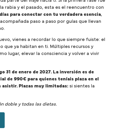
da parte del viaje hacia ti. Si la primera fase fue
, la rabia y el pasado, esta es el reencuentro con
 días para conectar con tu verdadera esencia
,
 acompañada paso a paso por guías que llevan
no.
evo, vienes a recordar lo que siempre fuiste: el
to que ya habitan en ti. Múltiples recursos y
o lugar, elevar la consciencia y volver a vivir
go 31 de enero de 2027. La inversión es de
al de 990€ para quienes teníais plaza en el
s asistir. Plazas muy limitadas:
si sientes la
n doble y todas las dietas.