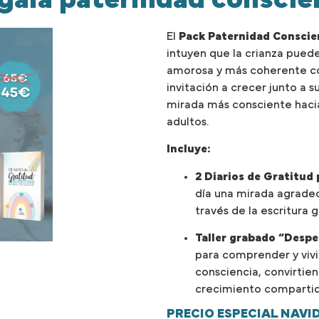
El
Pack Paternidad Conscie
intuyen que la crianza puede
amorosa y más coherente con
invitación a crecer junto a s
mirada más consciente hacia
adultos.
Incluye:
2 Diarios de Gratitud 
día una mirada agradec
través de la escritura g
Taller grabado “Desper
para comprender y vivir
consciencia, convirtie
crecimiento compartid
PRECIO ESPECIAL NAVI