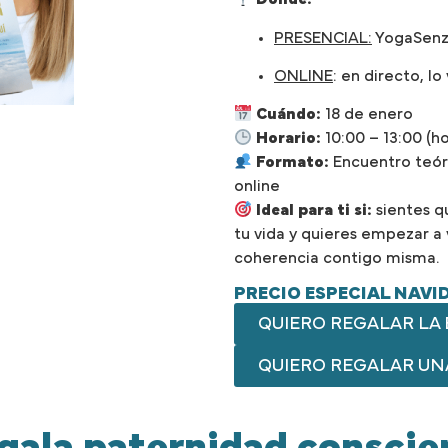
PRESENCIAL:
YogaSenzi
ONLINE
: en directo, l
Cuándo:
18 de enero
Horario:
10:00 – 13:00 (h
Formato:
Encuentro teóri
online
Ideal para ti si:
sientes qu
tu vida y quieres empezar a 
coherencia contigo misma.
PRECIO ESPECIAL NAVI
QUIERO REGALAR LA 
QUIERO REGALAR UN
gala paternidad conscie