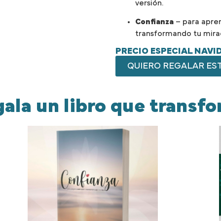
versión.
Confianza
– para aprend
transformando tu mirad
PRECIO ESPECIAL NAVI
QUIERO REGALAR ES
ala un libro que transf