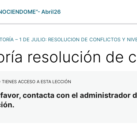
NOCIENDOME”- Abril26
TORÍA – 1 DE JULIO: RESOLUCION DE CONFLICTOS Y NI
ría resolución de c
SCIENCIA
 E INCONSCIENTE FAMILIAR
ONCEPTO
 TIENES ACCESO A ESTA LECCIÓN
 favor, contacta con el administrador d
ABLEADO MENTAL
ción.
RCEPCIÓN DESDE UCDM