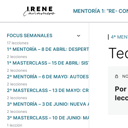
MENTORÍA 1: “RE- CO
FOCUS SEMANALES
4ª MEN
17 lecciones
Teo
1ª MENTORÍA – 8 DE ABRIL: DESPERTANDO A LA CON
2 lecciones
1ª MASTERCLASS – 15 DE ABRIL: SISTEMA DE ALMAS
2 lecciones
2ª MENTORÍA – 6 DE MAYO: AUTOESTIMA Y AUTOC
NO
2 lecciones
Por
2ª MASTERCLASS – 13 DE MAYO: CREENCIAS Y REC
lec
2 lecciones
3ª MENTORÍA – 3 DE JUNIO: NUEVA ACTITUD
2 lecciones
3ª MASTERCLASS – 10 DE JUNIO: MASTERCLASS PE
1 lección