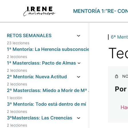
MENTORÍA 1:“RE- CO
RETOS SEMANALES
6ª Ment
23 lecciones
Te
1ª Mentoría: La Herencia subsconsciente y el Yo
2 lecciones
1ª Masterclass: Pacto de Almas
2 lecciones
2ª Mentoría: Nueva Actitud
NO
2 lecciones
Por
2ª Masterclass: Miedo a Morir de Mª Jesús Solavera
1 lección
3ª Mentoría: Todo está dentro de mí
Hac
2 lecciones
3ªMasterclass: Las Creencias
2 lecciones