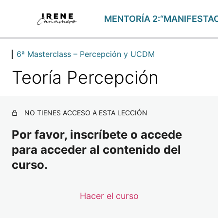
6ª Masterclass – Percepción y UCDM
RETOS SEMANALES
24 lecciones
Teoría Percepción
1ª Mentoría: Tu Visión
2 lecciones
1ª Masterclass: Pacto de Almas
NO TIENES ACCESO A ESTA LECCIÓN
2 lecciones
2ª Mentoría: Tu Identidad Manifestadora
Por favor, inscríbete o accede
2 lecciones
para acceder al contenido del
2ª Masterclass: Miedo a Morir con Maria Jesús Solaver
1 lección
curso.
3ª Mentoría: Creando el Avatar
2 lecciones
3ª Masterclass: Creencias
Hacer el curso
2 lecciones