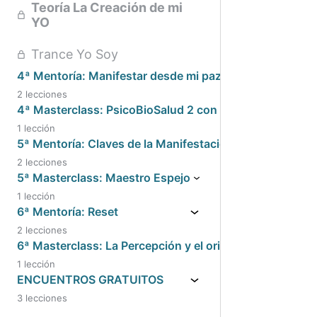
Teoría La Creación de mi
YO
Trance Yo Soy
4ª Mentoría: Manifestar desde mi paz
2 lecciones
4ª Masterclass: PsicoBioSalud 2 con Mª Jesús Solaver
1 lección
5ª Mentoría: Claves de la Manifestación
2 lecciones
5ª Masterclass: Maestro Espejo
1 lección
6ª Mentoría: Reset
2 lecciones
6ª Masterclass: La Percepción y el origen de tu Paz
1 lección
ENCUENTROS GRATUITOS
3 lecciones