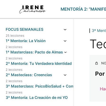
MENTORÍA 2: “MANIFE
FOCUS SEMANALES
3ª Ment
25 lecciones
Te
1ª Mentoría: La Visión
2 lecciones
1ª Masterclass: Pacto de Almas
2 lecciones
2ª Mentoría: Tu Verdadera Identidad
NO
2 lecciones
Por
2ª Masteclass: Creencias
2 lecciones
3ª Masterclass: PsicoBioSalud + Conferencia PNL con
Hac
2 lecciones
3ª Mentoría: La Creación de mi YO