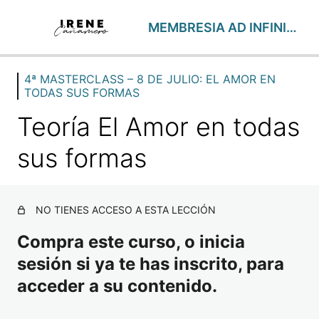
MEMBRESIA AD INFINITUM – Abril26
4ª MASTERCLASS – 8 DE JULIO: EL AMOR EN
FOCUS SEMANALES
TODAS SUS FORMAS
18 lecciones
1ª MASTERCLASS – 15 DE ABRIL: SISTEMA DE ALMAS
Teoría El Amor en todas
2 lecciones
1ª MEMBRESÍA – 22 DE ABRIL: DIMENSIONES DE CON
sus formas
2 lecciones
2ª MASTERCLASS – 13 DE MAYO: CREENCIAS Y REC
2 lecciones
NO TIENES ACCESO A ESTA LECCIÓN
2ª MEMBRESÍA – 20 DE MAYO: DESMONTANDO AL E
1 lección
Compra este curso, o inicia
3ª MASTERCLASS – 10 DE JUNIO: MASTERCLASS PE
sesión si ya te has inscrito, para
1 lección
acceder a su contenido.
CLASE DE REGALO – 18 DE JUNIO: LA HERIDA MATER
1 lección