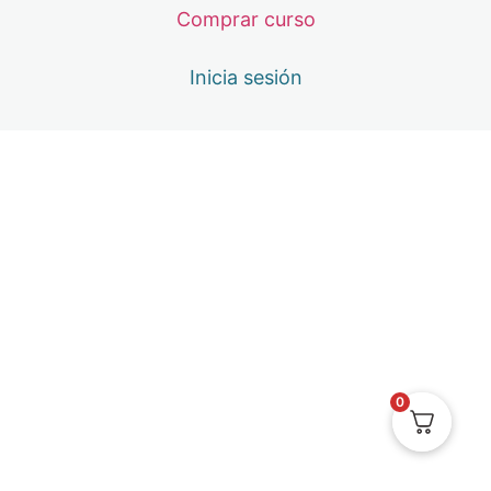
3ªMEMBRESÍA – 17 DE JUNIO: LA EXISTENCIA DESDE
Comprar curso
1 lección
MENTORÍA EXTRA – 5 DE JULIO: INTEGRACIÓN DEL N
Inicia sesión
1 lección
4ª MASTERCLASS – 8 DE JULIO: EL AMOR EN TODAS
Teoría El Amor en todas sus formas
5ª MEMBRESÍA – 15 DE JULIO: METAPERCEPCIÓN
1 lección
ENCUENTROS GRATUITOS
1 lección
Calendario de Clases
0