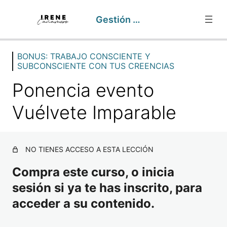
Gestión Emocional
BONUS: TRABAJO CONSCIENTE Y
BIENVENIDA
SUBCONSCIENTE CON TUS CREENCIAS
1 lección
GESTIÓN EMOCIONAL
Ponencia evento
9 lecciones
EMOCIONES
Vuélvete Imparable
8 lecciones
CREENCIAS Y PSICOSOMATICA
7 lecciones
NO TIENES ACCESO A ESTA LECCIÓN
RECURSOS Y TÉCNICAS DE GESTIÓN EMOCIONAL MÁ
7 lecciones
Compra este curso, o inicia
BONUS: TRABAJO CONSCIENTE Y SUBCONSCIENTE 
sesión si ya te has inscrito, para
acceder a su contenido.
Ponencia evento Vuélvete Imparable