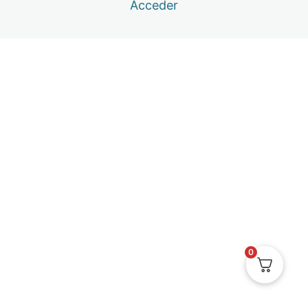
Acceder
2 lecciones
4ª Sesión: Desmontando al Ego
1 lección
5ª Masterclass: Transgeneracional y Relaciones
2 lecciones
5ª Sesión: Bioemoción
1 lección
6ª Masterclass: Transgeneracional y Abundancia
2 lecciones
6ª Sesión: Niveles Concienciales
1 lección
0