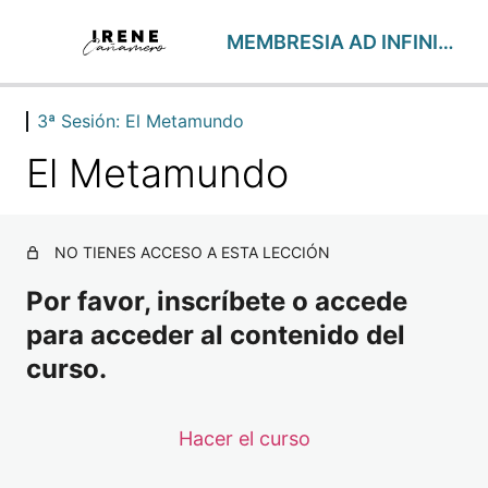
MEMBRESIA AD INFINITUM – Abril24
3ª Sesión: El Metamundo
1ª Masterclass Transgeneracional y Sistema de Almas
2 lecciones
El Metamundo
1ª Sesión: Dimensiones
1 lección
2ª Masterclass: La vida y más
NO TIENES ACCESO A ESTA LECCIÓN
2 lecciones
2ª Sesión: Lo Cuántico
Por favor, inscríbete o accede
1 lección
para acceder al contenido del
3ª Masterclass: Maestro Espejo
1 lección
curso.
3ª Sesión: El Metamundo
El Metamundo
Hacer el curso
4ª Masterclass: Creencias