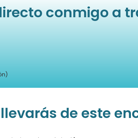
directo conmigo a t
ón)
 llevarás de este en