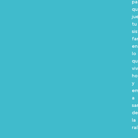
pa
qu
ju
tu
si
fa
en
lo
qu
vi
ho
y
em
a
sa
de
la
raí