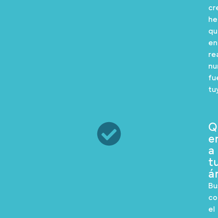
cr
he
qu
en
re
nu
fu
tu
Q
e
a
t
á
Bu
co
el