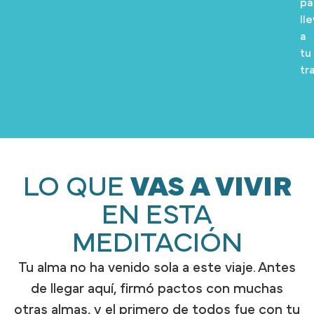
pa
ll
a
tu
tr
LO QUE
VAS A VIVIR
EN ESTA
MEDITACIÓN
Tu alma no ha venido sola a este viaje. Antes
de llegar aquí, firmó pactos con muchas
otras almas, y el primero de todos fue con tu