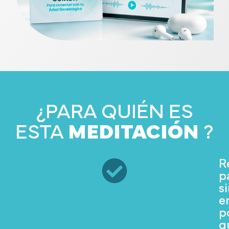
¿PARA QUIÉN ES
ESTA
MEDITACIÓN
?
R
p
s
e
p
q