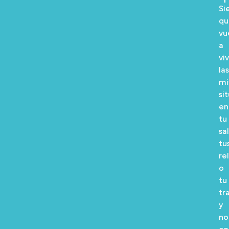
Si
qu
vu
a
viv
las
mi
si
en
tu
sa
tu
re
o
tu
tr
y
no