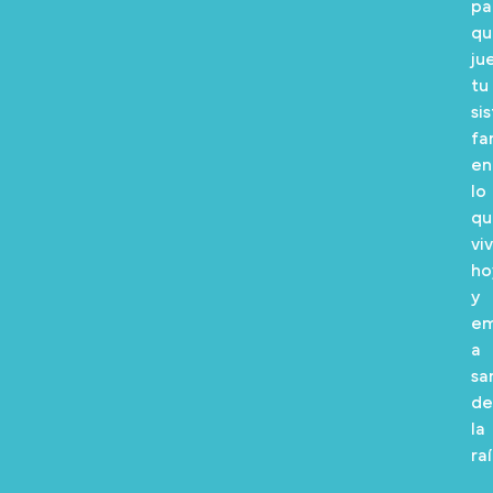
pa
qu
ju
tu
si
fa
en
lo
qu
vi
ho
y
em
a
sa
de
la
raí