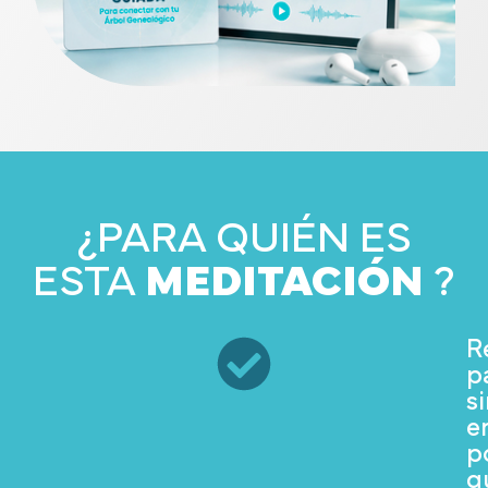
¿PARA QUIÉN ES
ESTA
MEDITACIÓN
?
R
p
s
e
p
q