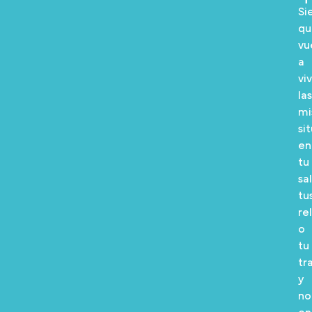
Si
qu
vu
a
viv
las
mi
si
en
tu
sa
tu
re
o
tu
tr
y
no