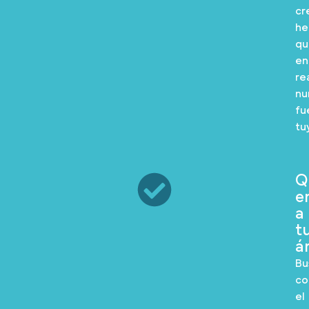
cr
he
qu
en
re
nu
fu
tu
Q
e
a
t
á
Bu
co
el