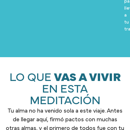
pa
ll
a
tu
tr
LO QUE
VAS A VIVIR
EN ESTA
MEDITACIÓN
Tu alma no ha venido sola a este viaje. Antes
de llegar aquí, firmó pactos con muchas
otras almas, y el primero de todos fue con tu